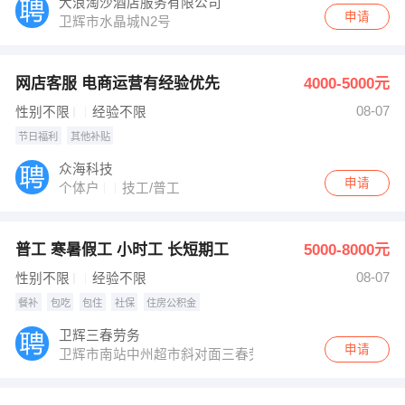
大浪淘沙酒店服务有限公司
申请
卫辉市水晶城N2号
网店客服 电商运营有经验优先
4000-5000元
08-07
性别不限
经验不限
节日福利
其他补贴
众海科技
申请
个体户
技工/普工
普工 寒暑假工 小时工 长短期工
5000-8000元
08-07
性别不限
经验不限
餐补
包吃
包住
社保
住房公积金
卫辉三春劳务
申请
卫辉市南站中州超市斜对面三春劳务