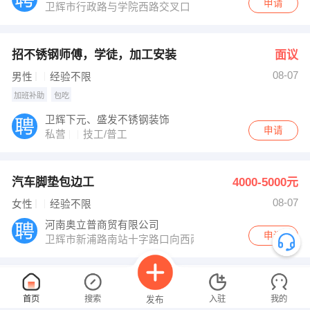
申请
卫辉市行政路与学院西路交叉口
招不锈钢师傅，学徒，加工安装
面议
08-07
男性
经验不限
加班补助
包吃
卫辉下元、盛发不锈钢装饰
申请
私营
技工/普工
汽车脚垫包边工
4000-5000元
08-07
女性
经验不限
河南奥立普商贸有限公司
申请
卫辉市新浦路南站十字路口向西两百米路南卫水家具有限
逸居宾馆招聘前台收银员
面议
首页
搜索
入驻
我的
发布
08-07
女性
经验不限