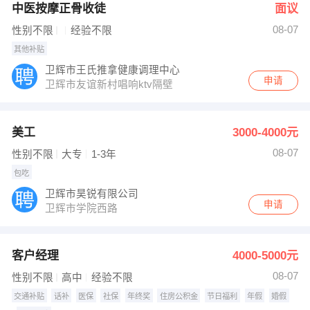
中医按摩正骨收徒
面议
08-07
性别不限
经验不限
其他补贴
卫辉市王氏推拿健康调理中心
申请
卫辉市友谊新村唱响ktv隔壁
美工
3000-4000元
08-07
性别不限
大专
1-3年
包吃
卫辉市昊锐有限公司
申请
卫辉市学院西路
客户经理
4000-5000元
08-07
性别不限
高中
经验不限
交通补贴
话补
医保
社保
年终奖
住房公积金
节日福利
年假
婚假