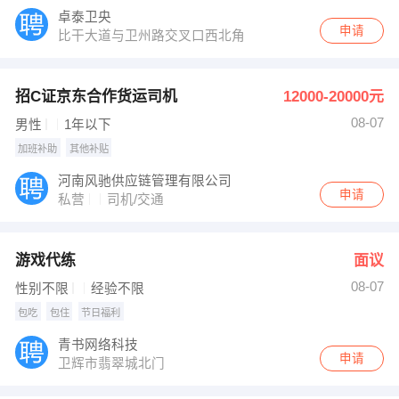
卓泰卫央
申请
比干大道与卫州路交叉口西北角
招C证京东合作货运司机
12000-20000元
08-07
男性
1年以下
加班补助
其他补贴
河南风驰供应链管理有限公司
申请
私营
司机/交通
游戏代练
面议
08-07
性别不限
经验不限
包吃
包住
节日福利
青书网络科技
申请
卫辉市翡翠城北门