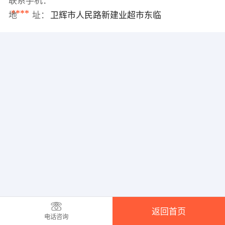
联系手机：
****
地 址：
卫辉市人民路新建业超市东临
返回首页
电话咨询