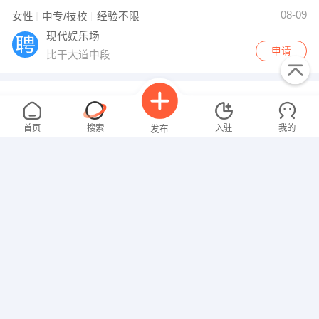
08-09
女性
中专/技校
经验不限
现代娱乐场
申请
比干大道中段
宾馆前台
2000-3000元
08-09
女性
高中
1-3年
首页
搜索
入驻
我的
发布
加班补助
餐补
年终奖
卫辉市逸居宾馆
申请
比干大道与建设路交叉口
加油员
2000-3000元
招聘信息
求职简历
08-09
女性
经验不限
餐补
包吃
年终奖
节日福利
年假
婚假
其他补贴
环城石化加油站
申请
私营
营业员