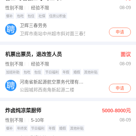
08-09
性别不限
经验不限
餐补
包吃
包住
社保
住房公积金
卫辉三春劳务
申请
卫辉市南站中州超市斜对面三春劳务
机票出票员，退改签人员
面议
08-09
性别不限
经验不限
加班补助
包吃
包住
节日福利
年假
婚假
其他补贴
河南省新起源航空票务代理有限公司
申请
公园城邦西南角新起源二楼
炸卤炖凉菜厨师
5000-8000元
08-09
性别不限
5-10年
餐补
年终奖
节日福利
年假
婚假
其他补贴