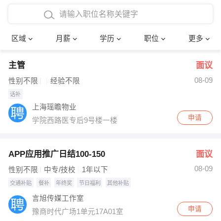
4000-5000元
本科
行政后勤
建筑装潢
确定
区域
月薪
学历
职位
更多
5000-8000元
硕士
销售岗位
教师
主管
面议
8000-12000元
博士
文员
护士
08-09
性别不限
经验不限
12000-20000元
财务会计
传单派发
话补
上海瑶瞻物业
其他
超市零售
促销导购
申请
学院西路医专后9号楼一楼
网络IT
保健按摩
APP应用推广日结100-150
面议
快递员
前台接待
08-09
性别不限
中专/技校
1年以下
交通补贴
餐补
年终奖
节日福利
其他补贴
收银员
技术员/工程师
言旭传媒工作室
申请
水电/机修
部门经理
豫商时代广场1单元17A01室