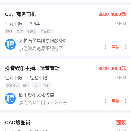
出纳
保险
C1，商务司机
3000-4000元
编辑
法律
08-09
性别不限
3-5年
包吃
包住
年终奖
节日福利
保洁
贸易采购
大桥石化集团原阳服务区
申请
京港澳高速原阳服务区
跟单
理财顾问
其他职位
抖音娱乐主播、运营管理、摄影
3000-4000元
08-09
性别不限
经验不限
交通补贴
餐补
包吃
包住
欧阳影视文化传媒
申请
景尚名都后门五十米路东
CAD绘图员
面议