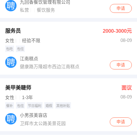
九回香餐饮管理有限公司
申请
私营
餐饮服务
服务员
2000-3000元
08-09
女性
经验不限
包吃
包住
江南糕点
申请
健康路万隆超市西边江南糕点
美甲美睫师
面议
08-09
女性
1-3年
餐补
包住
节日福利
婚假
其他补贴
小男孩美容店
申请
卫辉市太公路美景花园