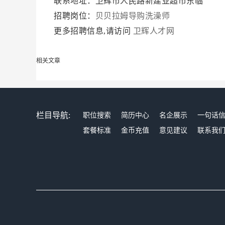
联系地址：卫辉市人民路新建业超市东临
招聘岗位：
贝贝拉姆导购洗澡师
更多招聘信息,请访问
卫辉人才网
相关文章
栏目导航:
职位搜索
简历中心
名企展示
一句话
套餐标准
金币充值
意见建议
联系我