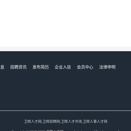
信息
招聘资讯
发布简历
企业入驻
会员中心
法律申明
们
卫辉人才网,卫辉招聘网,卫辉人才市场,卫辉人事人才网