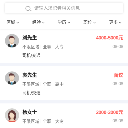
在校学生工作经验
本科
行政后勤
建筑装潢
确定
区域
经验
学历
职位
更多
三年以上工作经验
硕士
销售岗位
教师
刘先生
4000-5000元
四年以上工作经验
博士
文员
护士
08-08
不限区域
全职
大专
五年以上工作经验
财务会计
传单派发
司机/交通
十年以上工作经验
超市零售
促销导购
袁先生
面议
网络IT
保健按摩
08-08
不限区域
全职
高中
司机/交通
快递员
前台接待
收银员
技术员/工程师
杨女士
2000-3000元
08-08
水电/机修
部门经理
不限区域
全职
大专