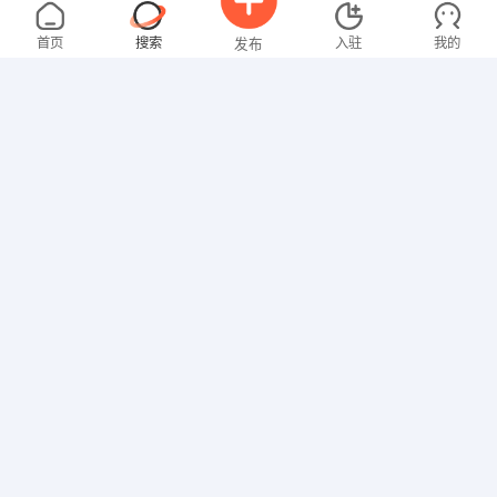
逯先生
面议
08-08
不限区域
全职
高中
首页
搜索
入驻
我的
发布
其他职位
王先生
2000-3000元
08-08
不限区域
全职
招聘信息
求职简历
餐饮服务
李女士
面议
08-08
不限区域
全职
大专
行政/后勤
杨先生
3000-4000元
08-08
不限区域
全职
大专