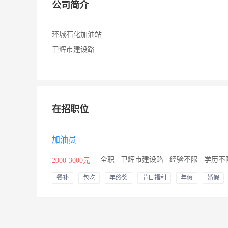
公司简介
环城石化加油站
卫辉市建设路
在招职位
加油员
/
全职
/
卫辉市建设路
/
经验不限
/
学历不
2000-3000元
餐补
包吃
年终奖
节日福利
年假
婚假
其他补贴