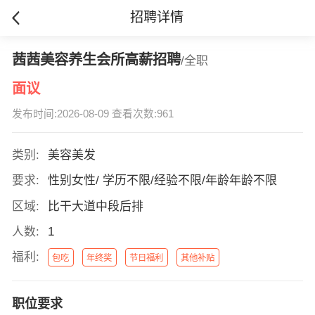
招聘详情
茜茜美容养生会所高薪招聘
/全职
面议
发布时间:2026-08-09 查看次数:961
类别:
美容美发
要求:
性别女性/ 学历不限/经验不限/年龄年龄不限
区域:
比干大道中段后排
人数:
1
福利:
包吃
年终奖
节日福利
其他补贴
职位要求