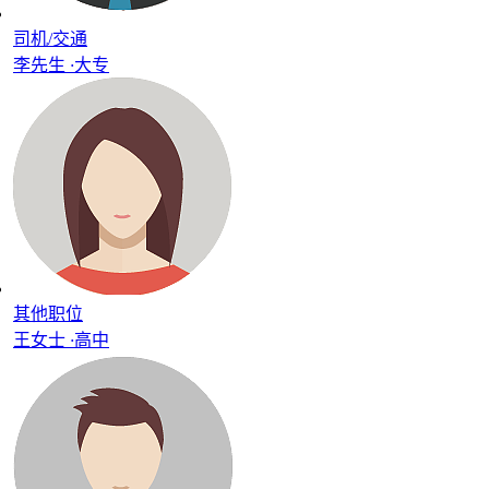
司机/交通
李先生
·
大专
其他职位
王女士
·
高中