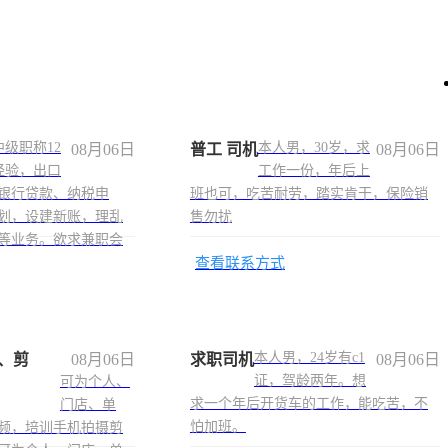
级职称12
本人男，30岁，求
08月06日
普工 司机
08月06日
经验，出口
工作一份，年后上
银行贷款、纳税申
班也可，吃苦耐劳，踏实肯干，保险销
划，设建新账，理乱
售勿扰
等业务。欲求兼职会
查看联系方式
本人男，24岁有c1
、剪
08月06日
求职司机
08月06日
证，驾龄两年。想
可为个人、
求一个年后开货车的工作，能吃苦，不
门店、单
怕加班。
频，培训手机拍摄剪