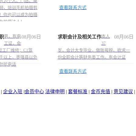
可为个人、门店、单
查看联系方式
频，培训手机拍摄剪
！你也可以成为拍摄
为拍摄达人！
男，有电
本人
职
08月06日
求职会计及相关工作
08月06日
工证，会
37
过工厂维修；C1驾
岁，会计大专毕业，做账报税。欲求一
千以上，枣强县以外
份全职会计等财务类工作。有会计证
勿扰电话
查看联系方式
|
企业入驻
|
会员中心
法律申明
|
套餐标准
|
金币充值
|
意见建议