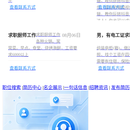
干
辑，教你玩转抖音
查看联系方式
查看联系方式
位、企业拍摄短视
辑，教你玩转抖音
达人！你也可以成
求职厨师工作
求职厨师工作
08月06日
男，有电工证求
各种火锅。家
常菜。早点。食堂。烧烤海鲜，工资要
组装电柜(箱)，做
求6000以上
照，找个工资在四
需要有住宿，保险
查看联系方式
查看联系方式
职位搜索
|
简历中心
|
名企展示
|
一句话信息
|
招聘资讯
|
发布简历