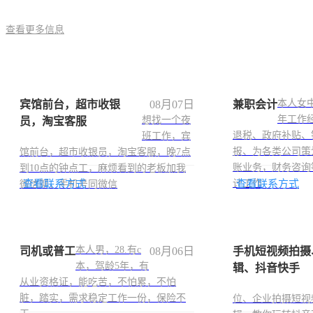
查看更多信息
本人女中
宾馆前台，超市收银
08月07日
兼职会计
年工作
想找一个夜
员，淘宝客服
退税、政府补贴、
班工作，宾
报、为各类公司策
馆前台，超市收银员，淘宝客服，晚7点
账业务，财务咨询
到10点的钟点工，麻烦看到的老板加我
查看联系方式
计工作
查看联系方式
微信聊，手机号同微信
本人男，28.有c
司机或普工
08月06日
手机短视频拍摄
本，驾龄5年，有
辑、抖音快手
从业资格证，能吃苦，不怕累，不怕
脏，踏实，需求稳定工作一份，保险不
位、企业拍摄短视