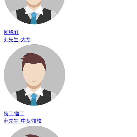
网络/IT
刘先生
·
大专
技工/普工
苏先生
·
中专/技校