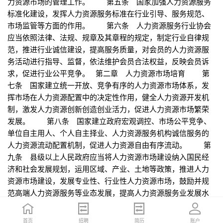
力资源市场的管理工作。 第五条 国家加强人力资源服务
标准化建设，发挥人力资源服务标准在行业引导、服务规范、
市场监管等方面的作用。 第六条 人力资源服务行业协会
应当依照法律、法规、规章及其章程的规定，制定行业自律规
范，推进行业诚信建设，提高服务质量，对会员的人力资源服
务活动进行指导、监督，依法维护会员合法权益，反映会员诉
求，促进行业公平竞争。 第二章 人力资源市场培育 第
七条 国家建立统一开放、竞争有序的人力资源市场体系，发
挥市场在人力资源配置中的决定性作用，健全人力资源开发机
制，激发人力资源创新创造创业活力，促进人力资源市场繁荣
发展。 第八条 国家建立政府宏观调控、市场公平竞争、
单位自主用人、个人自主择业、人力资源服务机构诚信服务的
人力资源流动配置机制，促进人力资源自由有序流动。 第
九条 县级以上人民政府应当将人力资源市场建设纳入国民经
济和社会发展规划，运用区域、产业、土地等政策，推进人力
资源市场建设，发展专业性、行业性人力资源市场，鼓励并规
范高端人力资源服务等业态发展，提高人力资源服务业发展水
平。 国家鼓励社会力量参与人力资源市场建设。 第十
条 县级以上人民政府建立覆盖城乡和各行业的人力资源市场
首页
首页
招聘
招聘
简历
简历
账户
账户