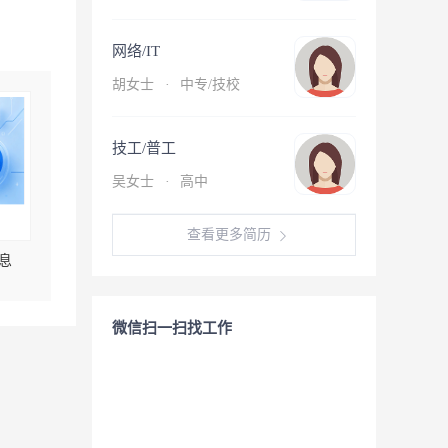
网络/IT
胡女士
·
中专/技校
技工/普工
吴女士
·
高中
查看更多简历
息
微信扫一扫找工作