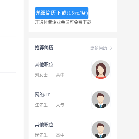
详细简历下载(15元/条)
开通付费企业会员可免费下载
推荐简历
更多简历
其他职位
刘女士
·
高中
网络/IT
江先生
·
大专
其他职位
逯先生
·
高中