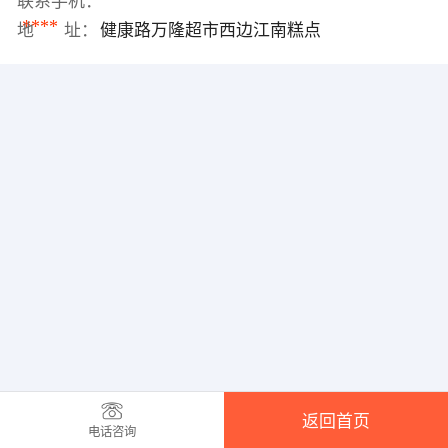
联系手机：
****
地 址：
健康路万隆超市西边江南糕点
返回首页
电话咨询